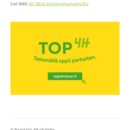
Lue lisää
4H-liiton kerhonohjaajasivuilta
©
Naantalin 4H-yhdistys