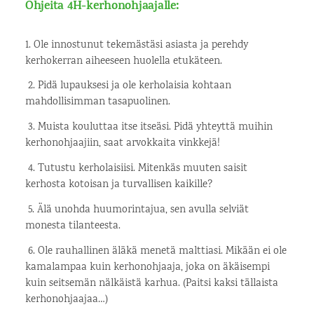
Ohjeita 4H-kerhonohjaajalle:
1. Ole innostunut tekemästäsi asiasta ja perehdy
kerhokerran aiheeseen huolella etukäteen.
2. Pidä lupauksesi ja ole kerholaisia kohtaan
mahdollisimman tasapuolinen.
3. Muista kouluttaa itse itseäsi. Pidä yhteyttä muihin
kerhonohjaajiin, saat arvokkaita vinkkejä!
4. Tutustu kerholaisiisi. Mitenkäs muuten saisit
kerhosta kotoisan ja turvallisen kaikille?
5. Älä unohda huumorintajua, sen avulla selviät
monesta tilanteesta.
6. Ole rauhallinen äläkä menetä malttiasi. Mikään ei ole
kamalampaa kuin kerhonohjaaja, joka on äkäisempi
kuin seitsemän nälkäistä karhua. (Paitsi kaksi tällaista
kerhonohjaajaa…)