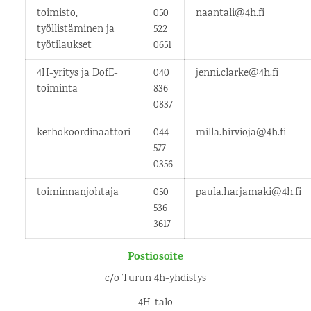
toimisto,
050
naantali@4h.fi
työllistäminen ja
522
työtilaukset
0651
4H-yritys ja DofE-
040
jenni.clarke@4h.fi
toiminta
836
0837
kerhokoordinaattori
044
milla.hirvioja@4h.fi
577
0356
toiminnanjohtaja
050
paula.harjamaki@4h.fi
536
3617
Postiosoite
c/o Turun 4h-yhdistys
4H-talo