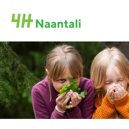
Siirry
sivun
sisältöön
Naantalin 4H-yhdistys