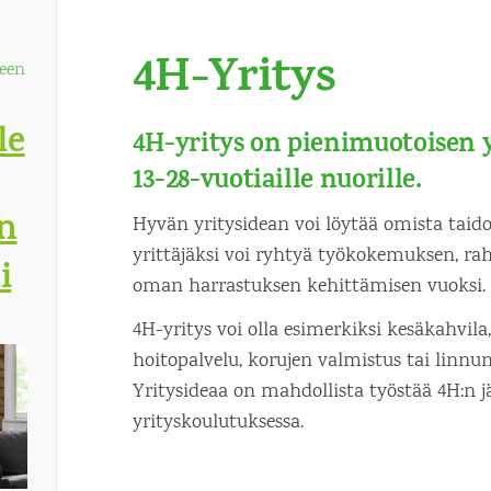
4H-Yritys
ueen
le
4H-yritys on pienimuotoisen y
13-28-vuotiaille nuorille.
än
Hyvän yritysidean voi löytää omista taido
yrittäjäksi voi ryhtyä työkokemuksen, ra
i
oman harrastuksen kehittämisen vuoksi.
4H-yritys voi olla esimerkiksi kesäkahvila,
hoitopalvelu, korujen valmistus tai linn
Yritysideaa on mahdollista työstää 4H:n j
yrityskoulutuksessa.