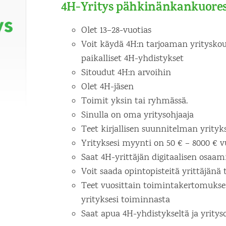
4H-Yritys pähkinänkankuores
Olet 13–28-vuotias
Voit käydä 4H:n tarjoaman yrityskoul
paikalliset 4H-yhdistykset
Sitoudut 4H:n arvoihin
Olet 4H-jäsen
Toimit yksin tai ryhmässä.
Sinulla on oma yritysohjaaja
Teet kirjallisen suunnitelman yrityks
Yrityksesi myynti on 50 € – 8000 € 
Saat 4H-yrittäjän digitaalisen osaa
Voit saada opintopisteitä yrittäjänä
Teet vuosittain toimintakertomuksen
yrityksesi toiminnasta
Saat apua 4H-yhdistykseltä ja yrityso