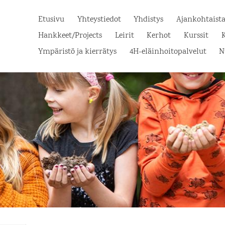
Etusivu
Yhteystiedot
Yhdistys
Ajankohtaist
Hankkeet/Projects
Leirit
Kerhot
Kurssit
K
Ympäristö ja kierrätys
4H-eläinhoitopalvelut
N