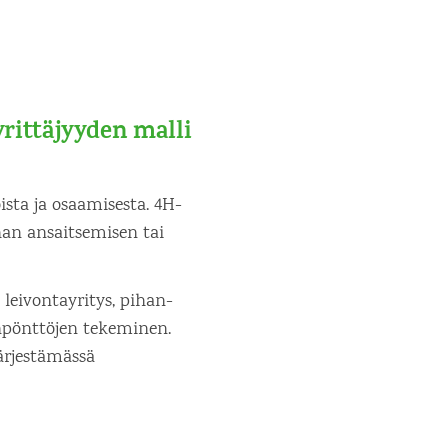
rittäjyyden malli
ista ja osaamisesta. 4H-
han ansaitsemisen tai
 leivontayritys, pihan-
unpönttöjen tekeminen.
ärjestämässä