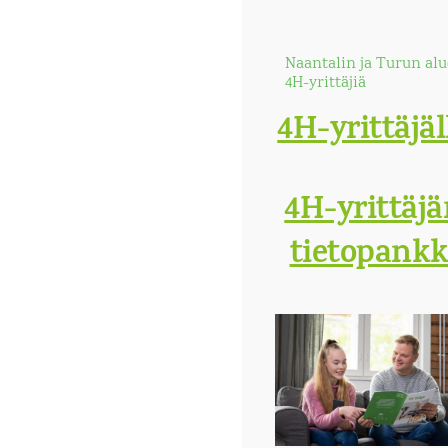
Naantalin ja Turun al
4H-yrittäjiä
4H-yrittäjäl
4H-yrittäj
tietopankk