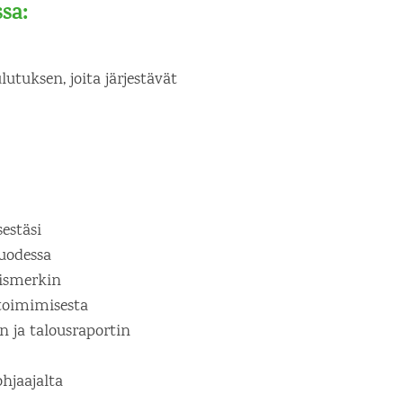
sa:
utuksen, joita järjestävät
estäsi
vuodessa
mismerkin
 toimimisesta
 ja talousraportin
hjaajalta