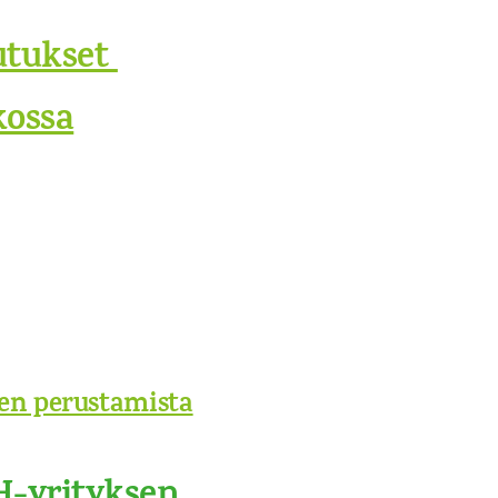
utukset
kossa
nen perustamista