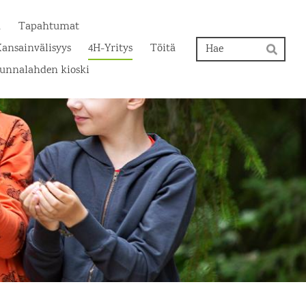
a
Tapahtumat
Hak
ansainvälisyys
4H-Yritys
Töitä
Hae
unnalahden kioski