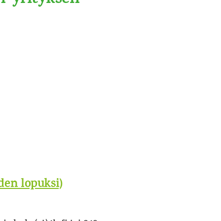
H-yrityksen
den lopuksi)