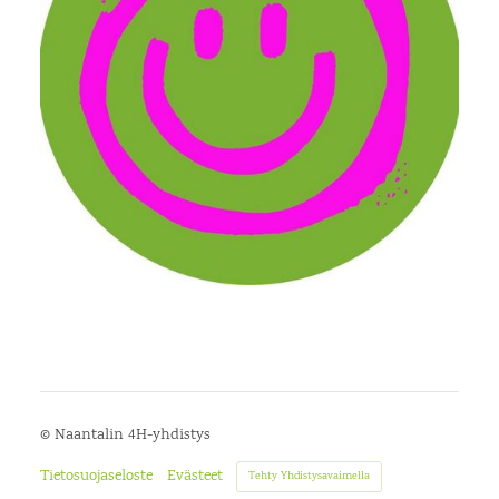
©
Naantalin 4H-yhdistys
Tietosuojaseloste
Evästeet
Tehty Yhdistysavaimella